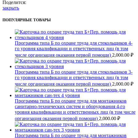
об
Поделится:
установлении
закрыть
и
введении
ПОПУЛЯРНЫЕ ТОВАРЫ
в
действие
образцов
документов"
Программа типа Б по охране труда для стекольщиков 4-
го уровня квалификации и ответственных лиц (в том
числе организация оказания первой помощи)
2,000.00
₽
Программа типа Б по охране труда для стекольщиков 3-
го уровня квалификации и ответственных лиц (в том
числе организация оказания первой помощи)
2,000.00
₽
Программа типа Б по охране труда для монтажников
санитарно-технических систем и оборудования 4-го
уровня квалификации и ответственных лиц (в том числе
организация оказания первой помощи)
2,000.00
₽
Программа типа Б по охране труда для монтажников