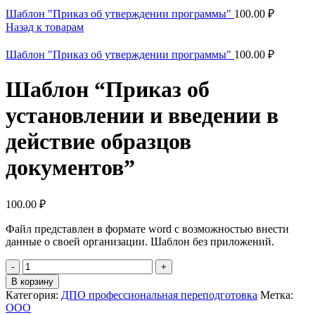
Шаблон "Приказ об утверждении программы"
100.00
₽
Назад к товарам
Шаблон "Приказ об утверждении программы"
100.00
₽
Шаблон “Приказ об
установлении и введении в
действие образцов
документов”
100.00
₽
Файл представлен в формате word с возможностью внести
данные о своей организации. Шаблон без приложений.
Количество
товара
В корзину
Шаблон
Категория:
ДПО профессиональная переподготовка
Метка:
"Приказ
ООО