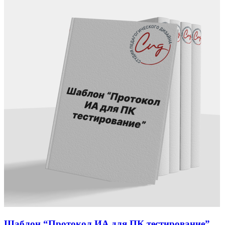
Шаблон “Протокол ИА для ПК тестирование”