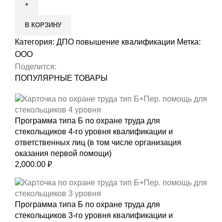
Шаблон
"Приказ
В КОРЗИНУ
об
отчислении
Категория:
ДПО повышение квалификации
Метка:
и
ООО
выдаче
Поделится:
документов
ПОПУЛЯРНЫЕ ТОВАРЫ
о
квалификации"
Программа типа Б по охране труда для
стекольщиков 4-го уровня квалификации и
ответственных лиц (в том числе организация
оказания первой помощи)
2,000.00
₽
Программа типа Б по охране труда для
стекольщиков 3-го уровня квалификации и