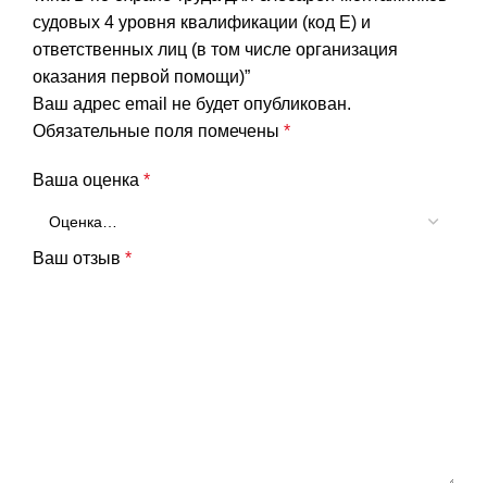
(код
судовых 4 уровня квалификации (код E) и
E)
ответственных лиц (в том числе организация
и
оказания первой помощи)”
ответственных
Ваш адрес email не будет опубликован.
лиц
Обязательные поля помечены
*
(в
Ваша оценка
*
том
числе
организация
Ваш отзыв
*
оказания
первой
помощи)