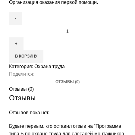
Организация оказания первой помощи.
Количество
товара
Программа
типа
В КОРЗИНУ
Б
по
Категория:
Охрана труда
охране
Поделится:
труда
ОТЗЫВЫ (0)
для
Отзывы (0)
слесарей-
Отзывы
монтажников
судовых
Отзывов пока нет.
4
уровня
Будьте первым, кто оставил отзыв на “Программа
квалификации
типа Б по охране труда для слесарей-монтажников