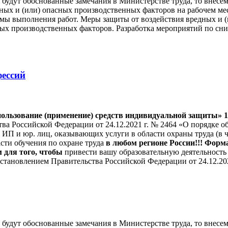
й будут обоснованные замечания в Министерстве труда, то внесе
ых и (или) опасных производственных факторов на рабочем ме
мы выполнения работ. Меры защиты от воздействия вредных и (
ных производственных факторов. Разработка мероприятий по с
ессий
ользование (применение) средств индивидуальной защиты»
1
ва Российской Федерации от 24.12.2021 г. № 2464 «О порядке о
е ИП и юр. лиц, оказывающих услуги в области охраны труда (в 
ти обучения по охране труда
в любом регионе России!!!
Форма
м для того, чтобы
привести вашу образовательную деятельность 
становлением Правительства Российской Федерации от 24.12.20
й будут обоснованные замечания в Министерстве труда, то внесе