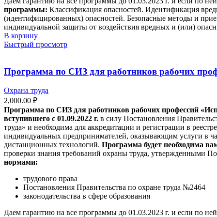
Даем гарантию на все программы до 01.03.2023 г. и если по не
программы:
Классификация опасностей. Идентификация вредн
(идентифицированных) опасностей. Безопасные методы и прие
индивидуальной защиты от воздействия вредных и (или) опас
В корзину
Быстрый просмотр
Программа по СИЗ для работников рабочих проф
Охрана труда
2,000.00
₽
Программа по СИЗ для работников рабочих профессий
«Исп
вступившего с 01.09.2022 г.
в силу Постановления Правительст
труда» и необходима для аккредитации и регистрации в реестр
индивидуальных предпринимателей, оказывающим услуги в час
дистанционных технологий.
Программа будет необходима ва
проверки знания требований охраны труда, утвержденными По
нормами:
трудового права
Постановления Правительства по охране труда №2464
законодательства в сфере образования
Даем гарантию на все программы до 01.03.2023 г. и если по не