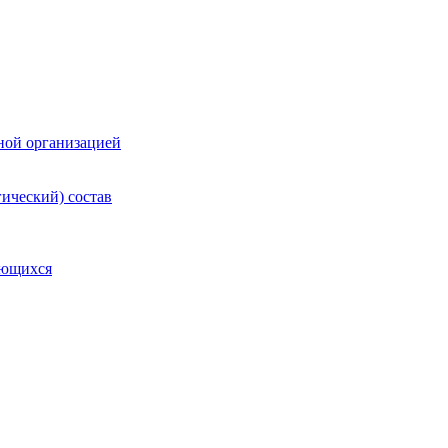
ной организацией
гический) состав
ающихся