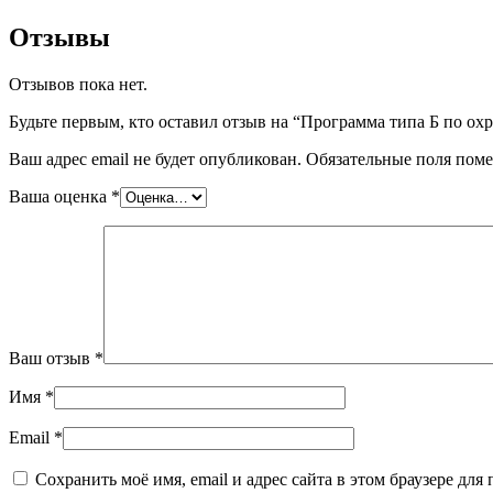
для
слесарей
Отзывы
механосборочных
работ
Отзывов пока нет.
4-
го
Будьте первым, кто оставил отзыв на “Программа типа Б по ох
квалификационного
уровня
Ваш адрес email не будет опубликован.
Обязательные поля пом
и
ответственных
Ваша оценка
*
лиц
Ваш отзыв
*
Имя
*
Email
*
Сохранить моё имя, email и адрес сайта в этом браузере д