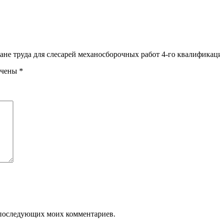
ране труда для слесарей механосборочных работ 4-го квалифика
ечены
*
ля последующих моих комментариев.