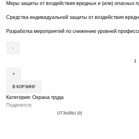
Меры защиты от воздействия вредных и (или) опасных 
Средства индивидуальной защиты от воздействия вредн
Разработка мероприятий по снижению уровней професс
Количество
товара
Программа
типа
В КОРЗИНУ
Б
по
Категория:
Охрана труда
охране
Поделится:
труда
ОТЗЫВЫ (0)
для
монтажников
котельных