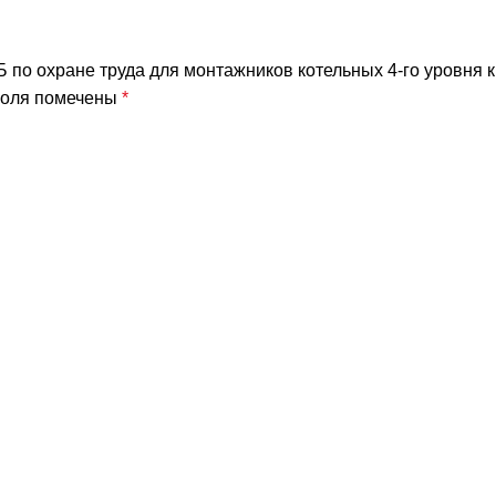
4-
го
Б по охране труда для монтажников котельных 4-го уровня 
уровня
поля помечены
квалификации
*
и
ответственных
лиц