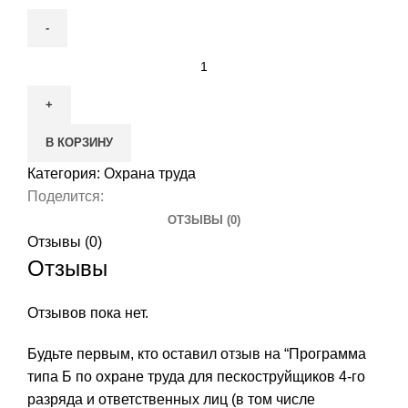
Количество
товара
Программа
типа
В КОРЗИНУ
Б
по
Категория:
Охрана труда
охране
Поделится:
труда
ОТЗЫВЫ (0)
для
Отзывы (0)
пескоструйщиков
Отзывы
4-
го
Отзывов пока нет.
разряда
и
Будьте первым, кто оставил отзыв на “Программа
ответственных
типа Б по охране труда для пескоструйщиков 4-го
лиц
разряда и ответственных лиц (в том числе