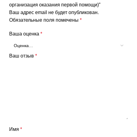
(в
организация оказания первой помощи)”
том
Ваш адрес email не будет опубликован.
числе
Обязательные поля помечены
*
организация
Ваша оценка
*
оказания
первой
помощи)
Ваш отзыв
*
Имя
*